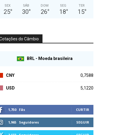
SEX
SÁB
DOM
SEG
TER
25
°
30
°
26
°
18
°
15
°
Cotações do Câmbio
BRL - Moeda brasileira
CNY
0,7588
USD
5,1220
1,750
Fãs
CURTIR
1,965
Seguidores
SEGUIR
2,133
Seguidores
SEGUIR