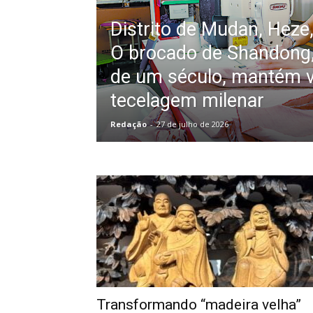
Distrito de Mudan, Heze
O brocado de Shandong
de um século, mantém v
tecelagem milenar
Redação
-
27 de julho de 2026
Transformando “madeira velha”