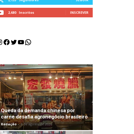
2,680
Inscritos
INSCREVER
nstagram
Facebook
Twitter
Youtube
WhatsApp
Queda da demanda chinesa por
carne desafia agronegócio brasileiro
Redação
-
6 de agosto de 2026