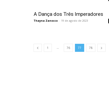
A Dança dos Três Imperadores
Thayna Zanocco
-
19 de agosto de 2023
...
1
76
77
78