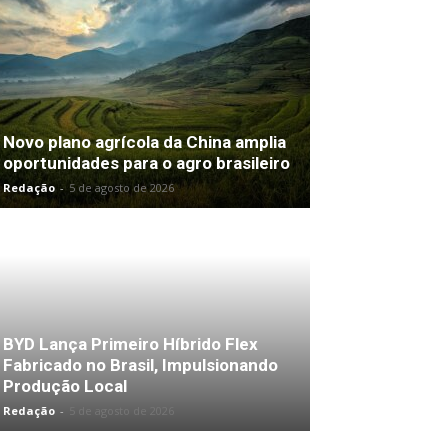
Novo plano agrícola da China amplia
oportunidades para o agro brasileiro
Redação
-
5 de agosto de 2026
BYD Lança Primeiro Híbrido Flex
Fabricado no Brasil, Impulsionando
Produção Local
Redação
-
5 de agosto de 2026