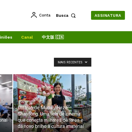
Conta
Busca
ASSINATURA
iniões
Canal
中文版 🇨🇳
MAIS RECENTES
Distrito de Mudan, Heze,
Shandong: Uma tela de cinema
onal
que conecta milhares de lares e
dá novo brilho à cultura imaterial