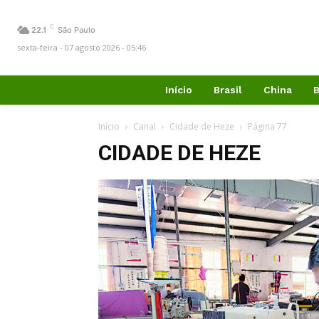
C
22.1
São Paulo
sexta-feira - 07 agosto 2026 - 05:46
Início
Brasil
China
B
Início
Canal
Cidade de Heze
Página 77
CIDADE DE HEZE