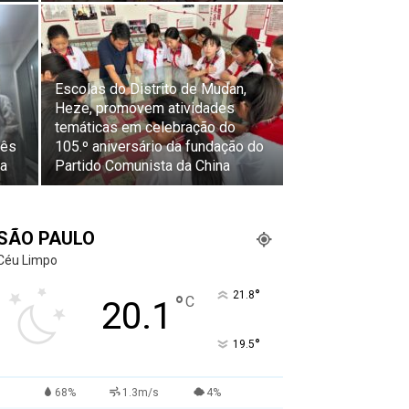
Escolas do Distrito de Mudan,
Heze, promovem atividades
temáticas em celebração do
rês
105.º aniversário da fundação do
ia
Partido Comunista da China
SÃO PAULO
Céu Limpo
°
21.8
°
C
20.1
°
19.5
68%
1.3m/s
4%