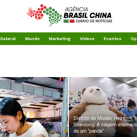
ilateral
Mundo
Marketing
Videos
Eventos
Op
Distrito de Mudan, Heze,
Shandong: A viagem internaci
de um “panda”