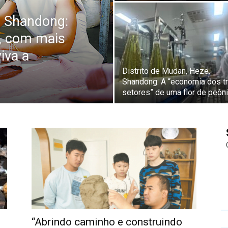
, Shandong:
, com mais
iva a
Distrito de Mudan, Heze,
Shandong: A “economia dos t
setores” de uma flor de peôn
“Abrindo caminho e construindo