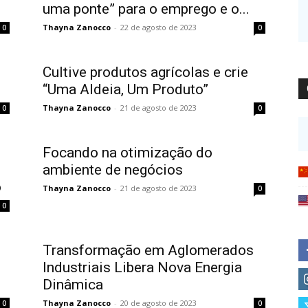
uma ponte” para o emprego e o...
Thayna Zanocco
-
22 de agosto de 2023
0
0
Cultive produtos agrícolas e crie
“Uma Aldeia, Um Produto”
Thayna Zanocco
-
21 de agosto de 2023
0
0
Focando na otimização do
ambiente de negócios
o
Thayna Zanocco
-
21 de agosto de 2023
0
0
Transformação em Aglomerados
Industriais Libera Nova Energia
Dinâmica
Thayna Zanocco
-
20 de agosto de 2023
0
0