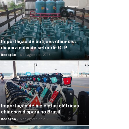
Importação de botijões chineses
dispara e divide setor de GLP
Redação
-
6 de agosto de 2026
Importação de bicicletas elétricas
chinesas dispara no Brasil
Redação
-
5 de agosto de 2026