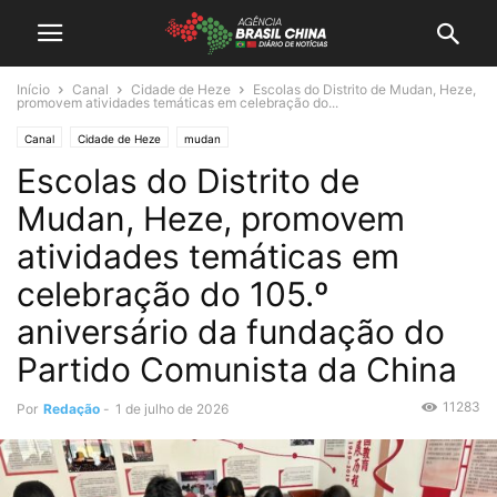
Início
Canal
Cidade de Heze
Escolas do Distrito de Mudan, Heze,
promovem atividades temáticas em celebração do...
Canal
Cidade de Heze
mudan
Escolas do Distrito de
Mudan, Heze, promovem
atividades temáticas em
celebração do 105.º
aniversário da fundação do
Partido Comunista da China
11283
Por
Redação
-
1 de julho de 2026