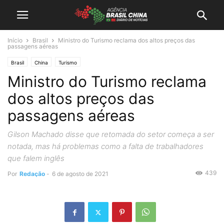
Início
Brasil
Ministro do Turismo reclama dos altos preços das
passagens aéreas
Brasil
China
Turismo
Ministro do Turismo reclama
dos altos preços das
passagens aéreas
Gilson Machado disse que retomada do setor começa a ser
notada, mas há problemas como a falta de trabalhadores
que falem inglês
439
Por
Redação
-
6 de agosto de 2021