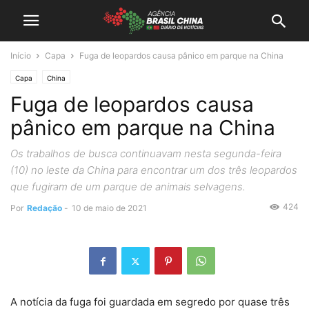
Início
Capa
Fuga de leopardos causa pânico em parque na China
Capa
China
Fuga de leopardos causa
pânico em parque na China
Os trabalhos de busca continuavam nesta segunda-feira
(10) no leste da China para encontrar um dos três leopardos
que fugiram de um parque de animais selvagens.
424
Por
Redação
-
10 de maio de 2021
A notícia da fuga foi guardada em segredo por quase três