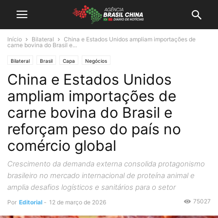
Início
Bilateral
China e Estados Unidos ampliam importações de
carne bovina do Brasil e...
Bilateral
Brasil
Capa
Negócios
China e Estados Unidos
ampliam importações de
carne bovina do Brasil e
reforçam peso do país no
comércio global
Crescimento da demanda externa consolida protagonismo
brasileiro no mercado internacional de proteína animal e
amplia desafios logísticos e sanitários para o setor
75027
Por
Editorial
-
12 de março de 2026