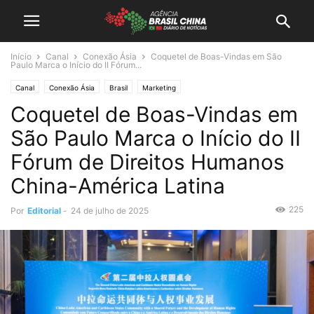
Início
Canal
Conexão Ásia
Coquetel de Boas-Vindas em São
Paulo Marca o Início do II Fórum...
Canal
Conexão Ásia
Brasil
Marketing
Coquetel de Boas-Vindas em
São Paulo Marca o Início do II
Fórum de Direitos Humanos
China-América Latina
225
Por
Editorial
-
24 de julho de 2025