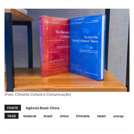
(Foto: Chinarte Cultura e Comunicação)
FONTE
Agência Brasil-China
TAGS
bilateral
brasil
china
Chinarte
latam
unesp