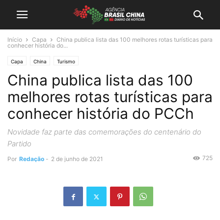
Início
Capa
China publica lista das 100 melhores rotas turísticas para
conhecer história do...
Capa
China
Turismo
China publica lista das 100
melhores rotas turísticas para
conhecer história do PCCh
Novidade faz parte das comemorações do centenário do
Partido
725
Por
Redação
-
2 de junho de 2021