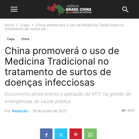
Início
Capa
China promoverá o uso de Medicina Tradicional no
tratamento de surtos de...
Capa
China
China promoverá o uso de
Medicina Tradicional no
tratamento de surtos de
doenças infecciosas
Documento ainda orienta a aplicação da MTC na gestão de
emergências de saúde pública
406
Por
Redação
-
18 de junho de 2021