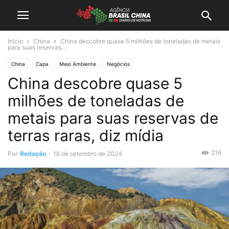
Início
China
China descobre quase 5 milhões de toneladas de metais
para suas reservas...
China
Capa
Meio Ambiente
Negócios
China descobre quase 5
milhões de toneladas de
metais para suas reservas de
terras raras, diz mídia
216
Por
Redação
-
16 de setembro de 2024