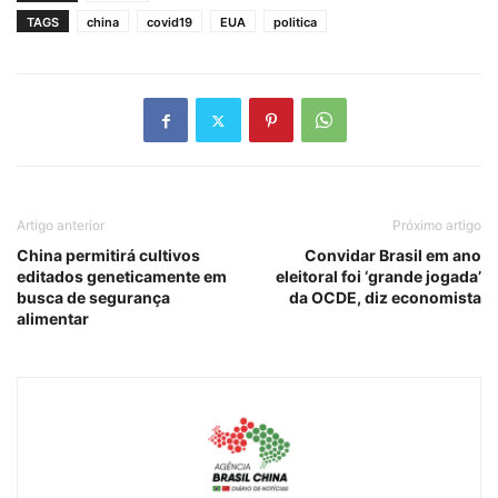
TAGS
china
covid19
EUA
politica
Artigo anterior
Próximo artigo
China permitirá cultivos
Convidar Brasil em ano
editados geneticamente em
eleitoral foi ‘grande jogada’
busca de segurança
da OCDE, diz economista
alimentar