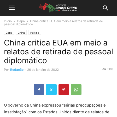
Início
Capa
China critica EUA em meio a relatos de retirada de
pessoal diplomático
Capa
China
Politica
China critica EUA em meio a
relatos de retirada de pessoal
diplomático
508
Por
Redação
-
26 de janeiro de 2022
O governo da China expressou “sérias preocupações e
insatisfação” com os Estados Unidos diante de relatos de