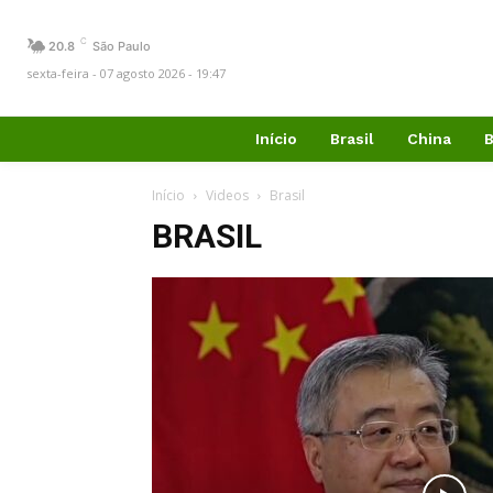
C
20.8
São Paulo
sexta-feira - 07 agosto 2026 - 19:47
Início
Brasil
China
B
Início
Videos
Brasil
BRASIL