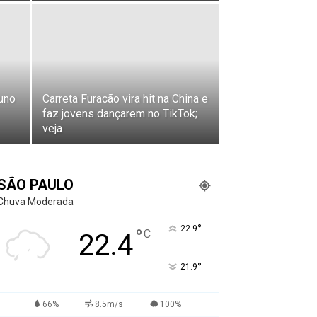
uno
Carreta Furacão vira hit na China e
faz jovens dançarem no TikTok;
veja
SÃO PAULO
Chuva Moderada
°
22.9
°
C
22.4
°
21.9
66%
8.5m/s
100%