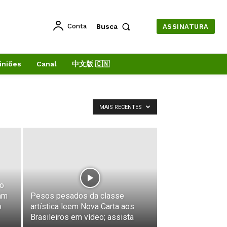
Conta
Busca
ASSINATURA
iniões
Canal
中文版 🇨🇳
MAIS RECENTES
o
am
Pesos pesados da classe
o
artística leem Nova Carta aos
Brasileiros em vídeo; assista