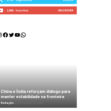
2,680
Inscritos
INSCREVER
nstagram
Facebook
Twitter
Youtube
WhatsApp
China e Índia reforçam diálogo para
manter estabilidade na fronteira
Redação
-
7 de agosto de 2026