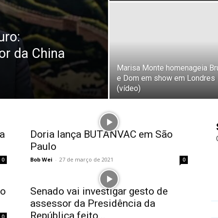
uro:
or da China
Marisa Monte homenageia Br
e Dom em show em Londres
(vídeo)
na
Doria lança BUTANVAC em São
Paulo
Bob Wei
-
27 de março de 2021
0
0
so
Senado vai investigar gesto de
assessor da Presidência da
República feito...
0