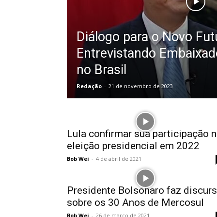
Diálogo para o Novo Fut
Entrevistando Embaixad
no Brasil
Redação
-
21 de novembro de 2023
Lula confirmar sua participação 
eleição presidencial em 2022
Bob Wei
-
4 de abril de 2021
Presidente Bolsonaro faz discur
sobre os 30 Anos de Mercosul
Bob Wei
-
26 de março de 2021