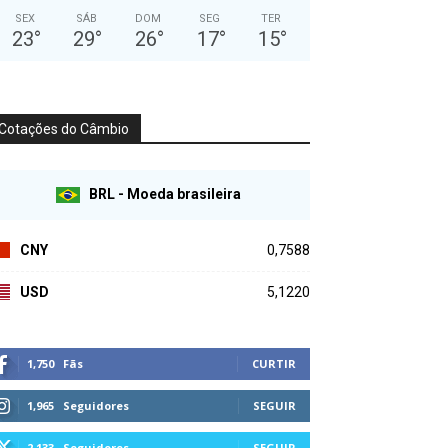
SEX
SÁB
DOM
SEG
TER
23
°
29
°
26
°
17
°
15
°
Cotações do Câmbio
BRL - Moeda brasileira
CNY
0,7588
USD
5,1220
1,750
Fãs
CURTIR
1,965
Seguidores
SEGUIR
2,133
Seguidores
SEGUIR