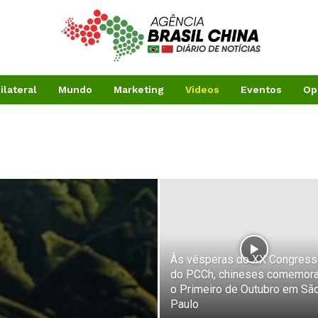
ilateral
Mundo
Marketing
Videos
Eventos
Op
Às vésperas do XX Congress
do PCCh, chineses comemor
o Primeiro de Outubro em Sã
Paulo