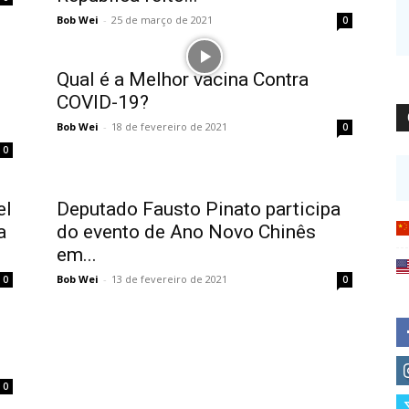
Bob Wei
-
25 de março de 2021
0
Qual é a Melhor vacina Contra
COVID-19?
Bob Wei
-
18 de fevereiro de 2021
0
0
el
Deputado Fausto Pinato participa
a
do evento de Ano Novo Chinês
em...
Bob Wei
-
13 de fevereiro de 2021
0
0
0