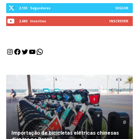
2,133
Seguidores
SEGUIR
2,680
Inscritos
INSCREVER
Instagram
Facebook
Twitter
Youtube
WhatsApp
Importação de bicicletas elétricas chinesas