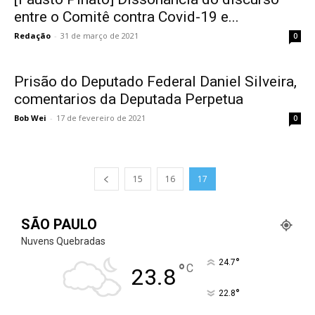
entre o Comitê contra Covid-19 e...
Redação
-
31 de março de 2021
0
Prisão do Deputado Federal Daniel Silveira,
comentarios da Deputada Perpetua
Bob Wei
-
17 de fevereiro de 2021
0
15
16
17
SÃO PAULO
Nuvens Quebradas
°
24.7
°
C
23.8
°
22.8