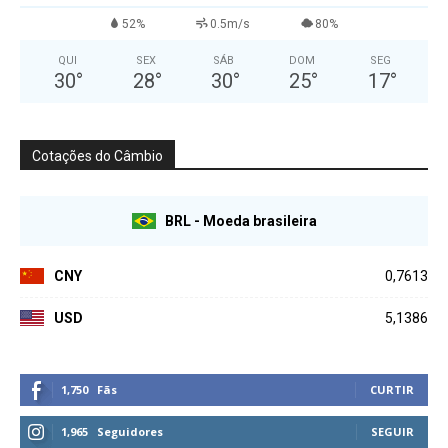
52%
0.5m/s
80%
QUI
SEX
SÁB
DOM
SEG
30
°
28
°
30
°
25
°
17
°
Cotações do Câmbio
BRL - Moeda brasileira
CNY
0,7613
USD
5,1386
1,750
Fãs
CURTIR
1,965
Seguidores
SEGUIR