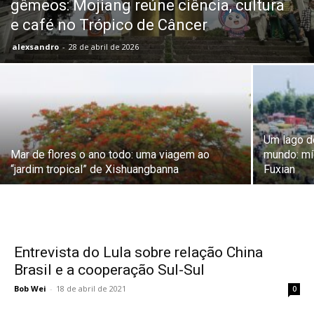
gêmeos: Mojiang reúne ciência, cultura
e café no Trópico de Câncer
alexsandro
-
28 de abril de 2026
Um lago de
Mar de flores o ano todo: uma viagem ao
mundo: mí
“jardim tropical” de Xishuangbanna
Fuxian
Entrevista do Lula sobre relação China
Brasil e a cooperação Sul-Sul
Bob Wei
-
18 de abril de 2021
0