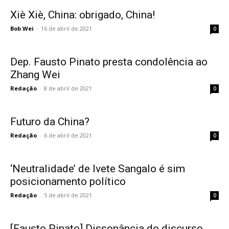
Xiè Xiè, China: obrigado, China!
Bob Wei
-
16 de abril de 2021
0
Dep. Fausto Pinato presta condolência ao
Zhang Wei
Redação
-
8 de abril de 2021
0
Futuro da China?
Redação
-
6 de abril de 2021
0
‘Neutralidade’ de Ivete Sangalo é sim
posicionamento político
Redação
-
5 de abril de 2021
0
[Fausto Pinato] Dissonância do discurso