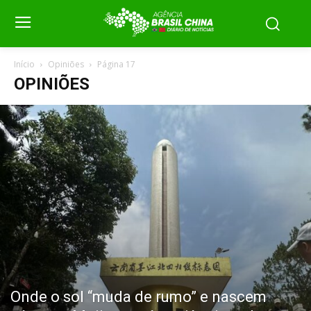
Início
Opiniões
Página 17
OPINIÕES
Onde o sol “muda de rumo” e nascem