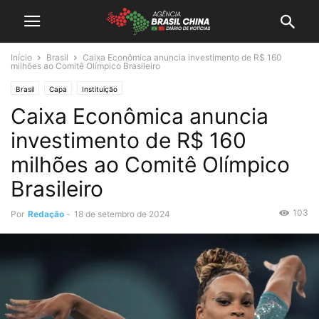
Início
Brasil
Caixa Econômica anuncia investimento de R$ 160
milhões ao Comitê Olímpico Brasileiro
Brasil
Capa
Instituição
Caixa Econômica anuncia
investimento de R$ 160
milhões ao Comitê Olímpico
Brasileiro
103
Por
Redação
-
18 de setembro de 2024