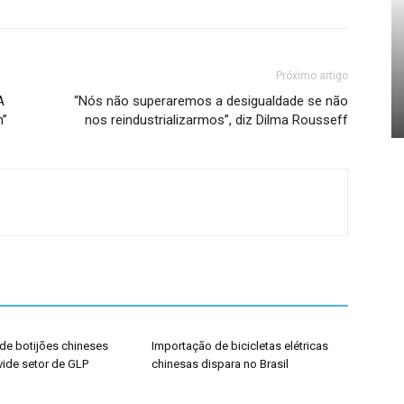
Próximo artigo
A
“Nós não superaremos a desigualdade se não
m”
nos reindustrializarmos”, diz Dilma Rousseff
de botijões chineses
Importação de bicicletas elétricas
vide setor de GLP
chinesas dispara no Brasil