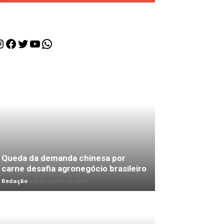
nstagram
Facebook
Twitter
Youtube
WhatsApp
Queda da demanda chinesa por
carne desafia agronegócio brasileiro
Redação
-
6 de agosto de 2026