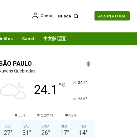
Conta
Busca
ASSINATURA
iniões
Canal
中文版 🇨🇳
SÃO PAULO
Nuvens Quebradas
°
24.7
°
C
24.1
°
23.9
53%
2.2m/s
52%
SEX
SÁB
DOM
SEG
TER
27
°
31
°
26
°
17
°
14
°