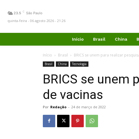
C
23.5
São Paulo
quinta-feira - 06 agosto 2026 - 21:26
Início
Brasil
China
B
Início
Brasil
BRICS se unem para realizar pesquis
Brasil
China
Tecnologia
BRICS se unem pa
de vacinas
Por
Redação
-
24 de março de 2022