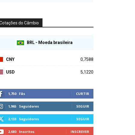
Cotações do Câmbio
BRL - Moeda brasileira
CNY
0,7588
USD
5,1220
1,750
Fãs
CURTIR
1,965
Seguidores
SEGUIR
2,133
Seguidores
SEGUIR
2,680
Inscritos
INSCREVER