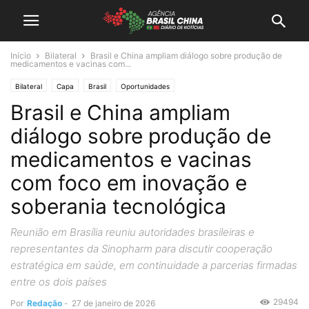
Início
Bilateral
Brasil e China ampliam diálogo sobre produção de
medicamentos e vacinas com...
Bilateral
Capa
Brasil
Oportunidades
Brasil e China ampliam
diálogo sobre produção de
medicamentos e vacinas
com foco em inovação e
soberania tecnológica
Reunião em Brasília reuniu autoridades brasileiras e
representantes da Sinopharm para discutir cooperação
estratégica em saúde, em continuidade a parcerias firmadas
entre os dois países
29494
Por
Redação
-
27 de janeiro de 2026