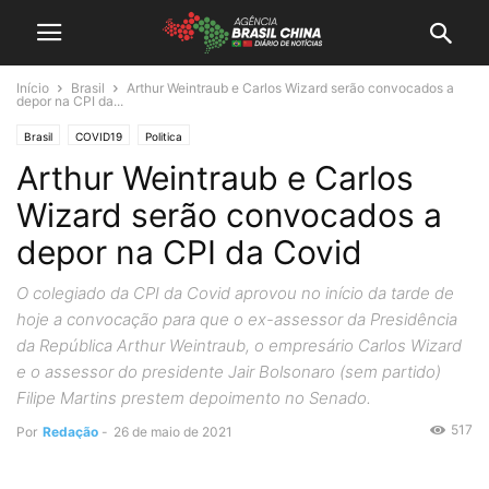
Início
Brasil
Arthur Weintraub e Carlos Wizard serão convocados a
depor na CPI da...
Brasil
COVID19
Politica
Arthur Weintraub e Carlos
Wizard serão convocados a
depor na CPI da Covid
O colegiado da CPI da Covid aprovou no início da tarde de
hoje a convocação para que o ex-assessor da Presidência
da República Arthur Weintraub, o empresário Carlos Wizard
e o assessor do presidente Jair Bolsonaro (sem partido)
Filipe Martins prestem depoimento no Senado.
517
Por
Redação
-
26 de maio de 2021