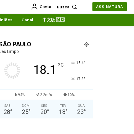
Conta
Busca
ASSINATURA
iniões
Canal
中文版 🇨🇳
SÃO PAULO
Céu Limpo
°
18.4
°
C
18.1
°
17.3
94%
2.2m/s
10%
SÁB
DOM
SEG
TER
QUA
28
°
25
°
20
°
18
°
23
°