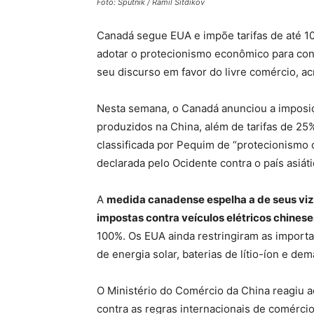
Foto: Sputnik / Ramil Sitdikov
Canadá segue EUA e impõe tarifas de até 10
adotar o protecionismo econômico para cont
seu discurso em favor do livre comércio, acr
Nesta semana, o Canadá anunciou a imposiçã
produzidos na China, além de tarifas de 25
classificada por Pequim de “protecionismo 
declarada pelo Ocidente contra o país asiáti
A
medida canadense espelha a de seus vizi
impostas contra veículos elétricos chines
100%. Os EUA ainda restringiram as import
de energia solar, baterias de lítio-íon e de
O Ministério do Comércio da China reagiu 
contra as regras internacionais de comércio