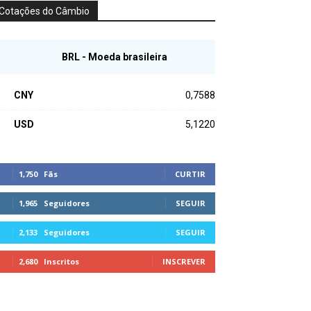
Cotações do Câmbio
BRL - Moeda brasileira
CNY
0,7588
USD
5,1220
1,750
Fãs
CURTIR
1,965
Seguidores
SEGUIR
2,133
Seguidores
SEGUIR
2,680
Inscritos
INSCREVER