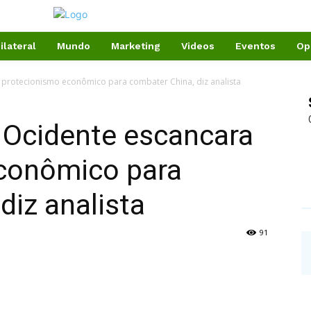
ilateral
Mundo
Marketing
Videos
Eventos
Op
a protecionismo econômico para combater China, diz analista
: Ocidente escancara
conômico para
diz analista
91