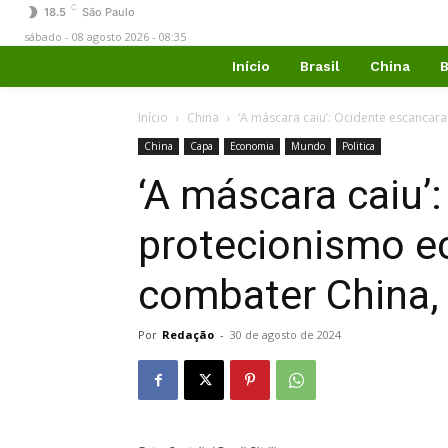
C
18.5
São Paulo
sábado - 08 agosto 2026 - 08:35
Início
Brasil
China
B
Início
China
‘A máscara caiu’: Ocidente escancar
China
Capa
Economia
Mundo
Politica
‘A máscara caiu’
protecionismo e
combater China, 
Por
Redação
-
30 de agosto de 2024