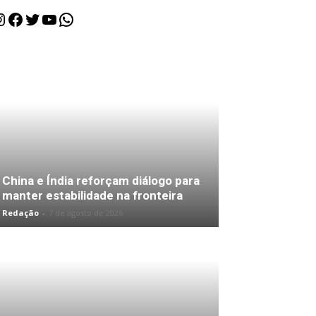
nstagram
Facebook
Twitter
Youtube
WhatsApp
China e Índia reforçam diálogo para
manter estabilidade na fronteira
Redação
-
7 de agosto de 2026