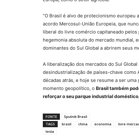
“O Brasil é alvo de protecionismo europeu 
acordo Mercosul-União Europeia, que nunca
liberal do livre comércio capitaneado pelo
hegemonia absoluta do mercado mundial, era
dominantes do Sul Global a abrirem seus m
A liberalização dos mercados do Sul Global
desindustrialização de países-chave como Áf
décadas atrás, e hoje se resume a ser uma
momento geopolítico, o
Brasil também pode
reforçar o seu parque industrial doméstico
FONTE
Sputnik Brasil
TAGS
brasil
china
economia
livre merca
tesla