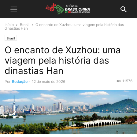
Início
Brasil
O encanto de Xuzhou: uma viagem pela história das
dinastias Han
Brasil
O encanto de Xuzhou: uma
viagem pela história das
dinastias Han
11576
Por
Redação
-
12 de maio de 2026