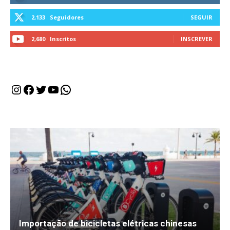
2,133
Seguidores
SEGUIR
2,680
Inscritos
INSCREVER
Instagram
Facebook
Twitter
Youtube
WhatsApp
Importação de bicicletas elétricas chinesas