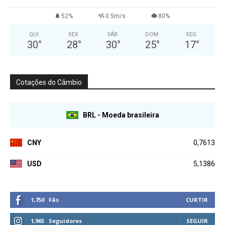
52%
0.5m/s
80%
QUI
SEX
SÁB
DOM
SEG
30
°
28
°
30
°
25
°
17
°
Cotações do Câmbio
BRL - Moeda brasileira
CNY
0,7613
USD
5,1386
1,750
Fãs
CURTIR
1,965
Seguidores
SEGUIR