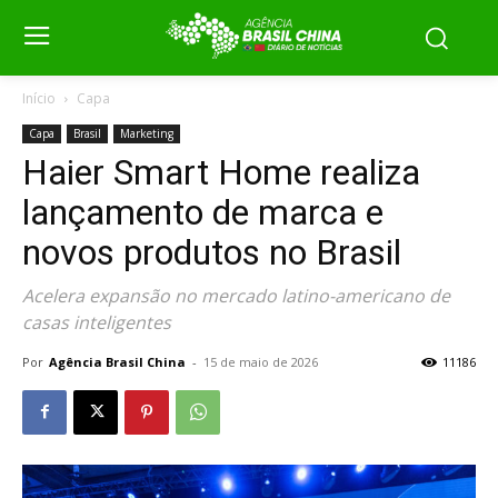
Início
Capa
Capa
Brasil
Marketing
Haier Smart Home realiza
lançamento de marca e
novos produtos no Brasil
Acelera expansão no mercado latino-americano de
casas inteligentes
Por
Agência Brasil China
-
15 de maio de 2026
11186