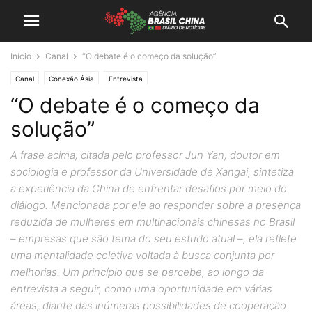
Início
Canal
“O debate é o começo da solução”
Canal
Conexão Ásia
Entrevista
“O debate é o começo da
solução”
A frase acima, citada pelo professor Jun Yan, doutor em
sociologia e professor da Universidade de Xangai, sintetiza
a experiência da China de enfrentar desafios por meio do
diálogo. Mencionada por ele ao responder sobre a presença
reduzida de mulheres em multinacionais chinesas no Brasil
– empresas que são tema do seu estudo atual –, ela reflete
uma mentalidade coletiva voltada à busca conjunta por
melhorias. Um princípio que se percebe, ao longo da
entrevista a seguir, como uma oportunidade em várias
áreas, diante das inúmeras possibilidades de cooperação