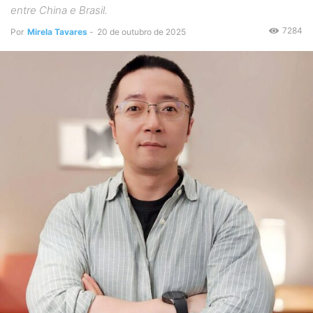
entre China e Brasil.
7284
Por
Mirela Tavares
-
20 de outubro de 2025