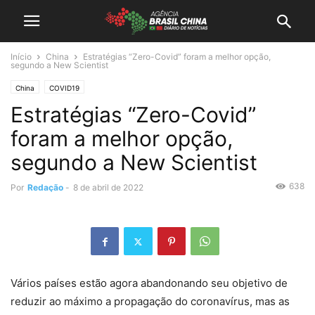
Início
China
Estratégias “Zero-Covid” foram a melhor opção,
segundo a New Scientist
China
COVID19
Estratégias “Zero-Covid”
foram a melhor opção,
segundo a New Scientist
638
Por
Redação
-
8 de abril de 2022
Vários países estão agora abandonando seu objetivo de
reduzir ao máximo a propagação do coronavírus, mas as