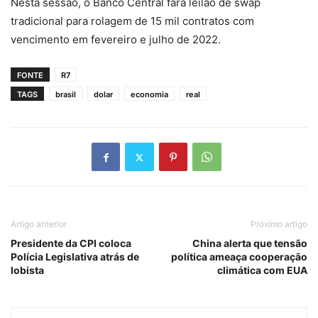
Nesta sessão, o Banco Central fará leilão de swap
tradicional para rolagem de 15 mil contratos com
vencimento em fevereiro e julho de 2022.
FONTE
R7
TAGS
brasil
dolar
economia
real
Artigo anterior
Próximo artigo
Presidente da CPI coloca
China alerta que tensão
Polícia Legislativa atrás de
política ameaça cooperação
lobista
climática com EUA