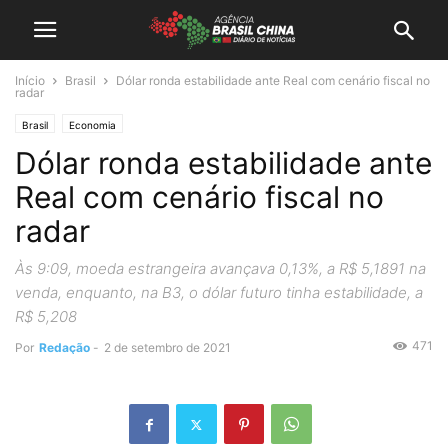
Início
Brasil
Dólar ronda estabilidade ante Real com cenário fiscal no
radar
Brasil
Economia
Dólar ronda estabilidade ante
Real com cenário fiscal no
radar
Às 9:09, moeda estrangeira avançava 0,13%, a R$ 5,1891 na
venda, enquanto, na B3, o dólar futuro tinha estabilidade, a
R$ 5,208
471
Por
Redação
-
2 de setembro de 2021