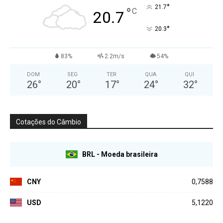
°
21.7
°
C
20.7
°
20.3
83%
2.2m/s
54%
DOM
SEG
TER
QUA
QUI
26
°
20
°
17
°
24
°
32
°
Cotações do Câmbio
BRL - Moeda brasileira
CNY
0,7588
USD
5,1220