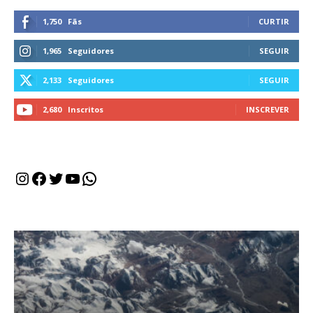
1,750
Fãs
CURTIR
1,965
Seguidores
SEGUIR
2,133
Seguidores
SEGUIR
2,680
Inscritos
INSCREVER
Instagram
Facebook
Twitter
Youtube
WhatsApp