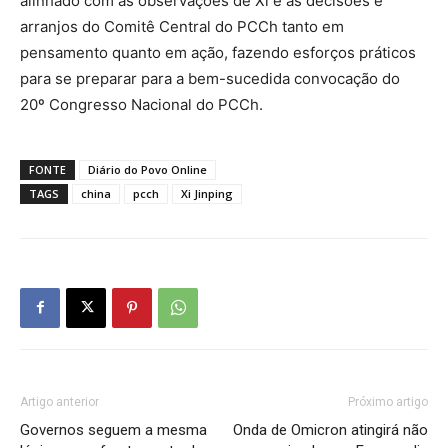
alinhado com as observações de Xi e as decisões e
arranjos do Comitê Central do PCCh tanto em
pensamento quanto em ação, fazendo esforços práticos
para se preparar para a bem-sucedida convocação do
20º Congresso Nacional do PCCh.
FONTE
Diário do Povo Online
TAGS
china
pcch
Xi Jinping
Artigo anterior
Próximo artigo
Governos seguem a mesma
Onda de Omicron atingirá não