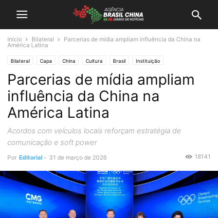
Início
Bilateral
Parcerias de mídia ampliam influência da China na
América Latina
Bilateral
Capa
China
Cultura
Brasil
Instituição
Parcerias de mídia ampliam
influência da China na
América Latina
Acordos com veículos locais reforçam estratégia de
comunicação e soft power
18141
Por
Editorial
-
31 de março de 2026