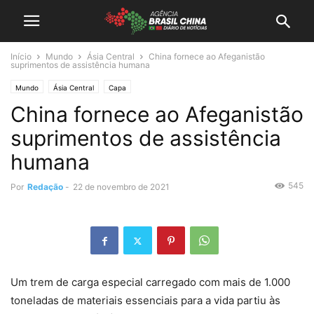
Início
Mundo
Ásia Central
China fornece ao Afeganistão
suprimentos de assistência humana
Mundo
Ásia Central
Capa
China fornece ao Afeganistão
suprimentos de assistência
humana
545
Por
Redação
-
22 de novembro de 2021
Um trem de carga especial carregado com mais de 1.000
toneladas de materiais essenciais para a vida partiu às