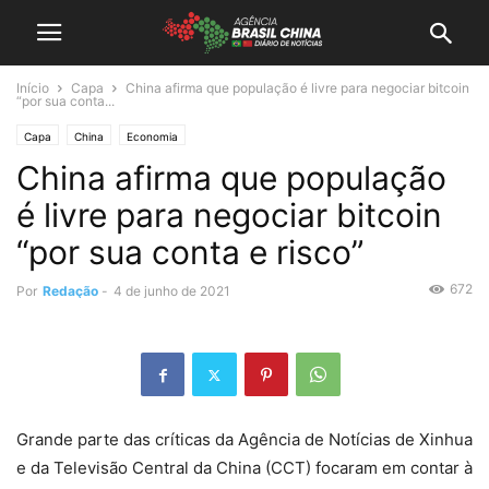
Início
Capa
China afirma que população é livre para negociar bitcoin
“por sua conta...
Capa
China
Economia
China afirma que população
é livre para negociar bitcoin
“por sua conta e risco”
672
Por
Redação
-
4 de junho de 2021
Grande parte das críticas da Agência de Notícias de Xinhua
e da Televisão Central da China (CCT) focaram em contar à