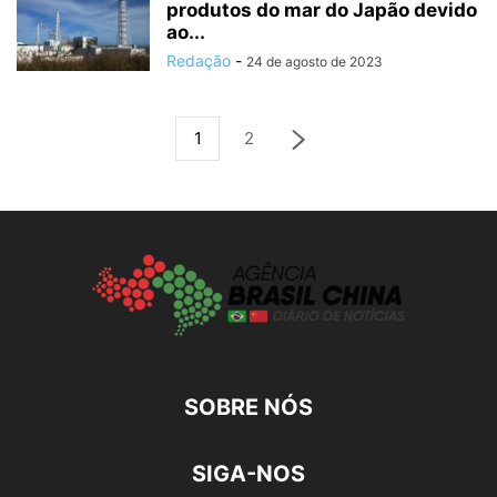
produtos do mar do Japão devido
ao...
Redação
-
24 de agosto de 2023
1
2
SOBRE NÓS
SIGA-NOS