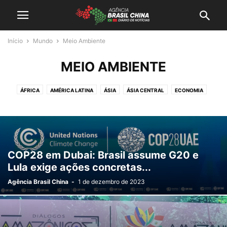
Início
Mundo
Meio Ambiente
MEIO AMBIENTE
ÁFRICA
AMÉRICA LATINA
ÁSIA
ÁSIA CENTRAL
ECONOMIA
EURÁSIA
EUROPA
GEOPOLITICA
MEIO AMBIENTE
NEGÓCIOS
OESTE ASIÁTICO
POLITICA
SUDESTE ASIÁTICO
TECNOLOGIA
COP28 em Dubai: Brasil assume G20 e
Lula exige ações concretas...
Agência Brasil China
-
1 de dezembro de 2023