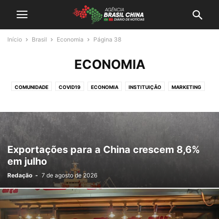
Início
Brasil
Economia
Página 38
ECONOMIA
COMUNIDADE
COVID19
ECONOMIA
INSTITUIÇÃO
MARKETING
MEIO AMBIENTE
NEGÓCIOS
OPORTUNIDADES
POLITICA
TECNOLOGIA
TURISMO
Exportações para a China crescem 8,6%
em julho
Redação
-
7 de agosto de 2026