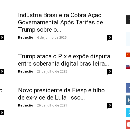
Indústria Brasileira Cobra Ação
z
Governamental Após Tarifas de
Trump sobre o...
Redação
-
6 de junho de 2025
0
0
Trump ataca o Pix e expõe disputa
entre soberania digital brasileira...
Redação
-
28 de julho de 2025
0
0
o
Novo presidente da Fiesp é filho
de ex-vice de Lula; isso...
Redação
-
26 de julho de 2021
0
0