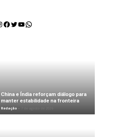
nstagram
Facebook
Twitter
Youtube
WhatsApp
China e Índia reforçam diálogo para
manter estabilidade na fronteira
Redação
-
7 de agosto de 2026