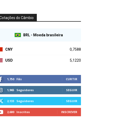
Cotações do Câmbio
BRL - Moeda brasileira
CNY
0,7588
USD
5,1220
1,750
Fãs
CURTIR
1,965
Seguidores
SEGUIR
2,133
Seguidores
SEGUIR
2,680
Inscritos
INSCREVER