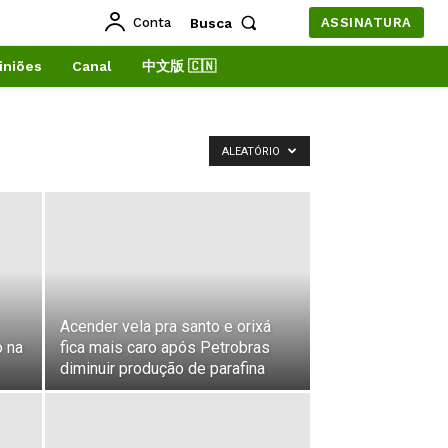
Conta
Busca
ASSINATURA
iniões
Canal
中文版 🇨🇳
ALEATÓRIO
Acender vela pra santo e orixá
ô na
fica mais caro após Petrobras
diminuir produção de parafina