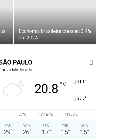
das
Economia brasileira cresceu 3,4%
em 2024
SÃO PAULO
Chuva Moderada
°
21.1
°
C
20.8
°
20.6
77%
3.1m/s
100%
SÁB
DOM
SEG
TER
QUA
29
°
26
°
17
°
15
°
15
°