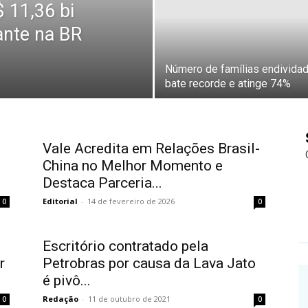
$ 11,36 bi
ante na BR
Número de famílias endivida
bate recorde e atinge 74%
Vale Acredita em Relações Brasil-
China no Melhor Momento e
Destaca Parceria...
Editorial
-
14 de fevereiro de 2026
0
0
Escritório contratado pela
r
Petrobras por causa da Lava Jato
é pivô...
Redação
-
11 de outubro de 2021
0
0