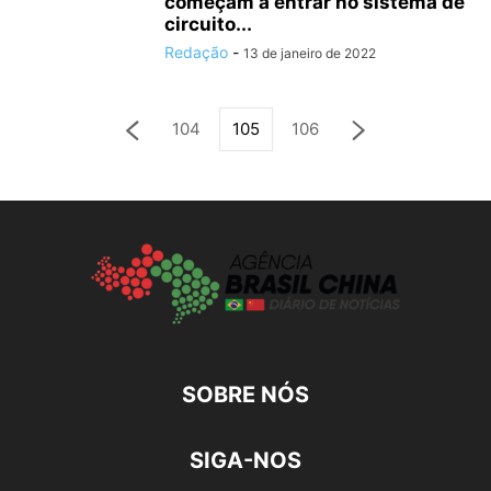
começam a entrar no sistema de
circuito...
Redação
-
13 de janeiro de 2022
104
105
106
SOBRE NÓS
SIGA-NOS