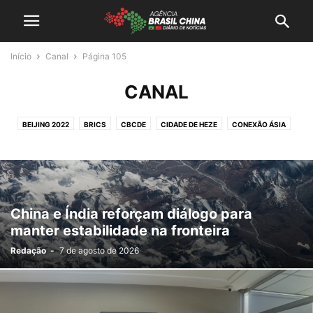
Início
Canal
Página 105
CANAL
BEIJING 2022
BRICS
CBCDE
CIDADE DE HEZE
CONEXÃO ÁSIA
RADAR CHINA
China e Índia reforçam diálogo para
manter estabilidade na fronteira
Redação
-
7 de agosto de 2026