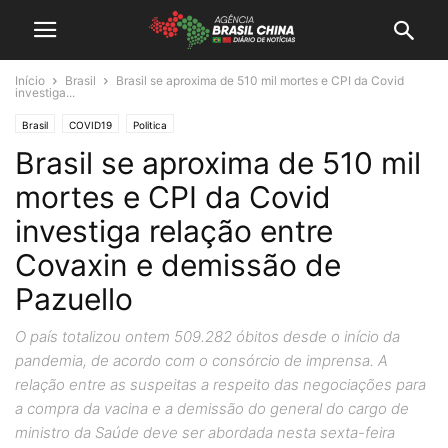
Início
Brasil
Brasil se aproxima de 510 mil mortes e CPI da Covid
investiga...
Brasil
COVID19
Politica
Brasil se aproxima de 510 mil
mortes e CPI da Covid
investiga relação entre
Covaxin e demissão de
Pazuello
O país totalizou ontem 509.282 óbitos desde o início da
pandemia, de acordo com o consórcio de imprensa. A
relação entre as suspeitas a respeito das negociações para
a compra da vacina e a demissão do general do cargo de
ministro da Saúde deve ser abordada nesta sexta-feira