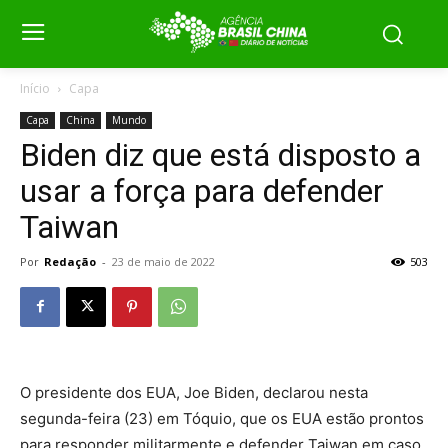
Início
Capa
Capa
China
Mundo
Biden diz que está disposto a
usar a força para defender
Taiwan
Por
Redação
-
23 de maio de 2022
503
O presidente dos EUA, Joe Biden, declarou nesta
segunda-feira (23) em Tóquio, que os EUA estão prontos
para responder militarmente e defender Taiwan em caso