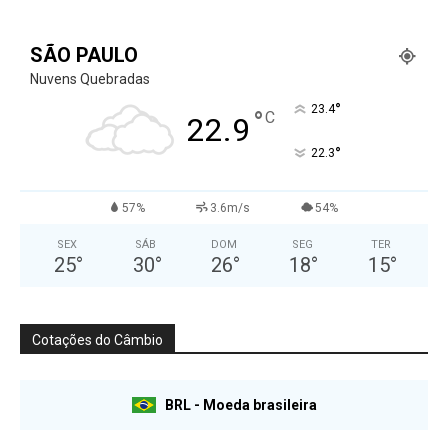
SÃO PAULO
Nuvens Quebradas
°
23.4
°
C
22.9
°
22.3
57%
3.6m/s
54%
SEX
SÁB
DOM
SEG
TER
25
°
30
°
26
°
18
°
15
°
Cotações do Câmbio
BRL - Moeda brasileira