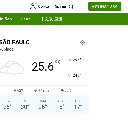
Conta
Busca
ASSINATURA
iniões
Canal
中文版 🇨🇳
SÃO PAULO
Nublado
°
25.8
°
C
25.6
°
24.5
62%
9.1m/s
99%
SEX
SÁB
DOM
SEG
TER
26
°
30
°
26
°
18
°
17
°