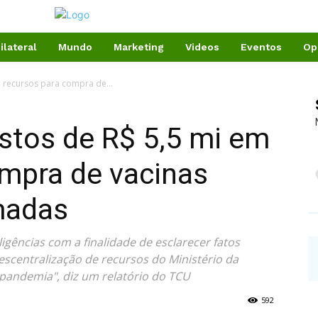
ilateral
Mundo
Marketing
Videos
Eventos
Op
m recursos para compra de...
stos de R$ 5,5 mi em
ompra de vacinas
madas
ligências com a finalidade de esclarecer fatos
descentralização de recursos do Ministério da
pandemia", diz um relatório do TCU
592