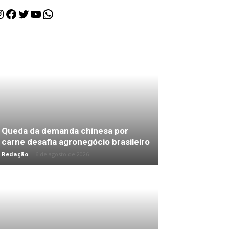
nstagram
Facebook
Twitter
Youtube
WhatsApp
Queda da demanda chinesa por
carne desafia agronegócio brasileiro
Redação
-
6 de agosto de 2026