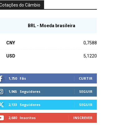
Cotações do Câmbio
BRL - Moeda brasileira
CNY
0,7588
USD
5,1220
1,750
Fãs
CURTIR
1,965
Seguidores
SEGUIR
2,133
Seguidores
SEGUIR
2,680
Inscritos
INSCREVER