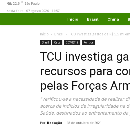
C
22.6
São Paulo
sexta-feira - 07 agosto 2026 - 14:57
Início
Brasil
China
B
Início
Brasil
TCU investiga gastos de R$ 5,5 mi e
Brasil
Capa
COVID19
Politica
TCU investiga ga
recursos para c
pelas Forças Ar
“Verificou-se a necessidade de realizar di
acerca de indícios de irregularidade na 
Saúde, destinados ao enfrentamento da 
Por
Redação
-
18 de outubro de 2021