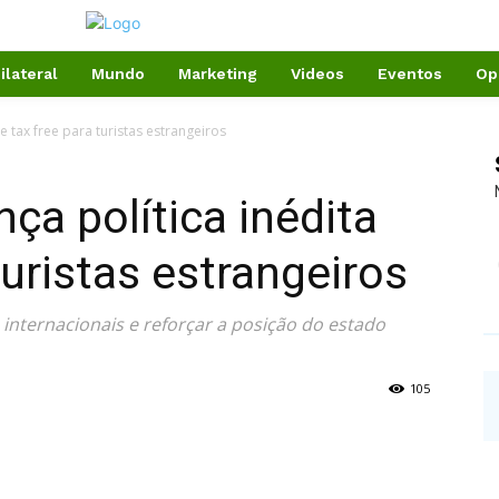
ilateral
Mundo
Marketing
Videos
Eventos
Op
de tax free para turistas estrangeiros
nça política inédita
turistas estrangeiros
internacionais e reforçar a posição do estado
105