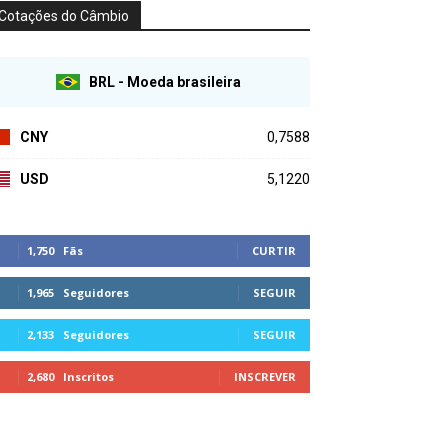
Cotações do Câmbio
BRL - Moeda brasileira
CNY
0,7588
USD
5,1220
1,750
Fãs
CURTIR
1,965
Seguidores
SEGUIR
2,133
Seguidores
SEGUIR
2,680
Inscritos
INSCREVER