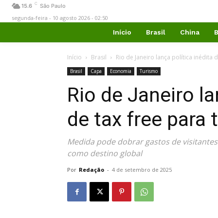
C
15.6
São Paulo
segunda-feira - 10 agosto 2026 - 02:50
Início
Brasil
China
B
Início
Brasil
Rio de Janeiro lança política inédita 
Brasil
Capa
Economia
Turismo
Rio de Janeiro la
de tax free para 
Medida pode dobrar gastos de visitantes 
como destino global
Por
Redação
-
4 de setembro de 2025