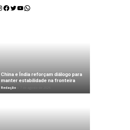
nstagram
Facebook
Twitter
Youtube
WhatsApp
China e Índia reforçam diálogo para
manter estabilidade na fronteira
Redação
-
7 de agosto de 2026