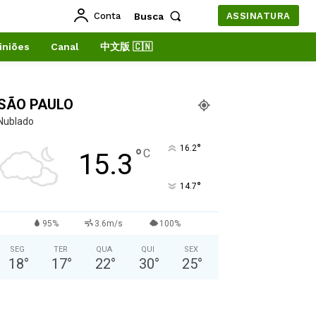
Conta
Busca
ASSINATURA
iniões
Canal
中文版 🇨🇳
SÃO PAULO
Nublado
°
16.2
°
C
15.3
°
14.7
95%
3.6m/s
100%
SEG
TER
QUA
QUI
SEX
18
°
17
°
22
°
30
°
25
°