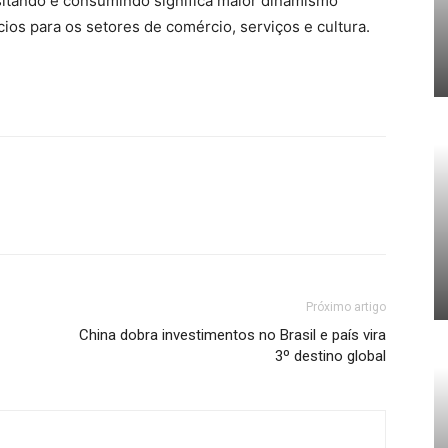
sitando e consumindo significa maior dinamismo
os para os setores de comércio, serviços e cultura.
Próximo artigo
China dobra investimentos no Brasil e país vira
3º destino global