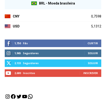
BRL - Moeda brasileira
CNY
0,7598
USD
5,1312
1,750
Fãs
CURTIR
1,965
Seguidores
SEGUIR
2,133
Seguidores
SEGUIR
2,680
Inscritos
INSCREVER
Instagram
Facebook
Twitter
Youtube
WhatsApp