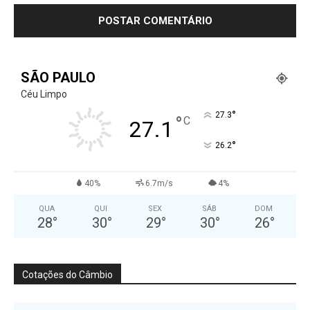
SÃO PAULO
Céu Limpo
°
27.3
°
C
27.1
°
26.2
40%
6.7m/s
4%
QUA
QUI
SEX
SÁB
DOM
28
°
30
°
29
°
30
°
26
°
Cotações do Câmbio