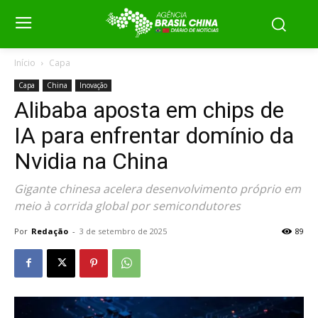
Início
Capa
Capa
China
Inovação
Alibaba aposta em chips de
IA para enfrentar domínio da
Nvidia na China
Gigante chinesa acelera desenvolvimento próprio em
meio à corrida global por semicondutores
Por
Redação
-
3 de setembro de 2025
89