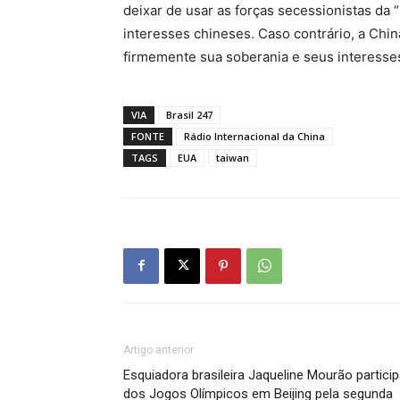
deixar de usar as forças secessionistas da
interesses chineses. Caso contrário, a Chi
firmemente sua soberania e seus interesse
VIA
Brasil 247
FONTE
Rádio Internacional da China
TAGS
EUA
taiwan
Artigo anterior
Esquiadora brasileira Jaqueline Mourão partici
dos Jogos Olímpicos em Beijing pela segunda