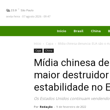
C
23.9
São Paulo
sexta-feira - 07 agosto 2026 - 09:47
Início
Brasil
China
B
Início
Capa
Mídia chinesa denuncia: EUA são o ma
Capa
China
Mídia chinesa de
maior destruidor
estabilidade no 
Os Estados Unidos continuam vendendo
Por
Redação
-
9 de fevereiro de 2022