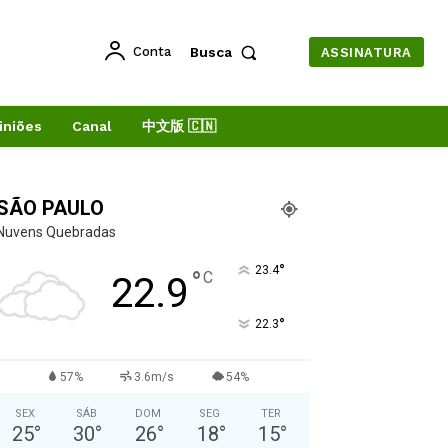
Conta
Busca
ASSINATURA
iniões
Canal
中文版 🇨🇳
SÃO PAULO
Nuvens Quebradas
°
23.4
°
C
22.9
°
22.3
57%
3.6m/s
54%
SEX
SÁB
DOM
SEG
TER
25
°
30
°
26
°
18
°
15
°