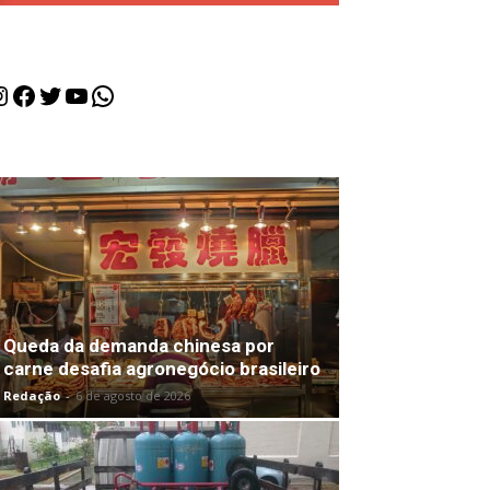
nstagram
Facebook
Twitter
Youtube
WhatsApp
Queda da demanda chinesa por
carne desafia agronegócio brasileiro
Redação
-
6 de agosto de 2026