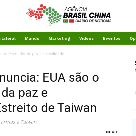
ilateral
Mundo
Marketing
Videos
Eventos
Op
ior destruidor da paz e estabilidade...
nuncia: EUA são o
 da paz e
Estreito de Taiwan
 armas a Taiwan
481