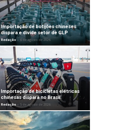
Importação de botijões chineses
dispara e divide setor de GLP
Redação
-
6 de agosto de 2026
Importação de bicicletas elétricas
chinesas dispara no Brasil
Redação
-
5 de agosto de 2026