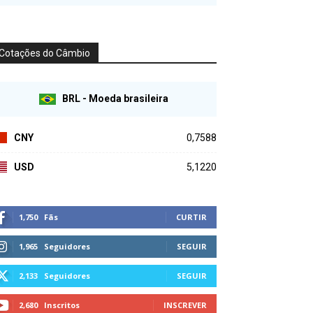
Cotações do Câmbio
BRL - Moeda brasileira
CNY
0,7588
USD
5,1220
1,750
Fãs
CURTIR
1,965
Seguidores
SEGUIR
2,133
Seguidores
SEGUIR
2,680
Inscritos
INSCREVER