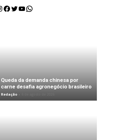
nstagram
Facebook
Twitter
Youtube
WhatsApp
Queda da demanda chinesa por
carne desafia agronegócio brasileiro
Redação
-
6 de agosto de 2026