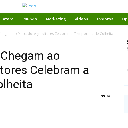
ilateral
Mundo
Marketing
Videos
Eventos
Op
Chegam ao Mercado: Agricultores Celebram a Temporada de Colheita
 Chegam ao
ltores Celebram a
lheita
69