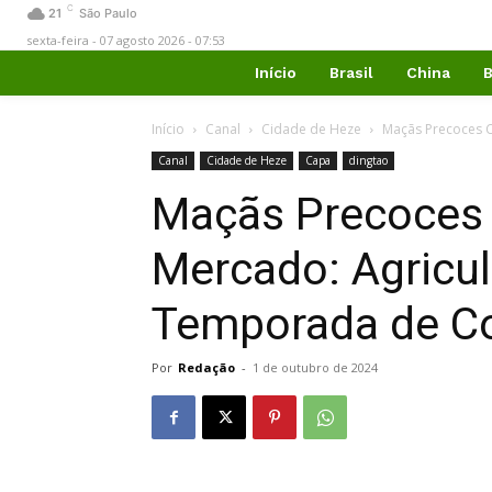
C
21
São Paulo
sexta-feira - 07 agosto 2026 - 07:53
Início
Brasil
China
B
Início
Canal
Cidade de Heze
Maçãs Precoces 
Canal
Cidade de Heze
Capa
dingtao
Maçãs Precoces
Mercado: Agricu
Temporada de Co
Por
Redação
-
1 de outubro de 2024