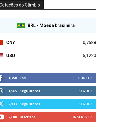
Cotações do Câmbio
BRL - Moeda brasileira
CNY
0,7588
USD
5,1220
1,750
Fãs
CURTIR
1,965
Seguidores
SEGUIR
2,133
Seguidores
SEGUIR
2,680
Inscritos
INSCREVER