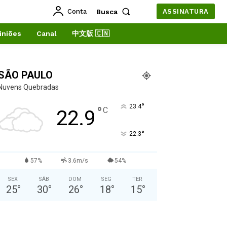
Conta
Busca
ASSINATURA
iniões
Canal
中文版 🇨🇳
SÃO PAULO
Nuvens Quebradas
°
23.4
°
C
22.9
°
22.3
57%
3.6m/s
54%
SEX
SÁB
DOM
SEG
TER
25
°
30
°
26
°
18
°
15
°