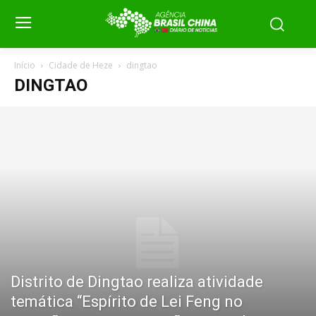
Início
Cidade de Heze
dingtao
DINGTAO
Distrito de Dingtao realiza atividade
temática “Espírito de Lei Feng no