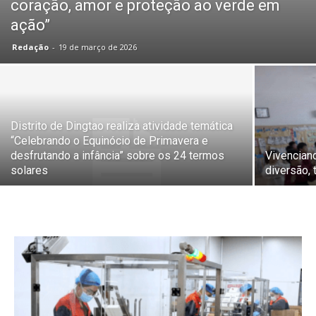
coração, amor e proteção ao verde em
ação”
Redação
-
19 de março de 2026
Distrito de Dingtao realiza atividade temática
“Celebrando o Equinócio de Primavera e
desfrutando a infância” sobre os 24 termos
Vivencian
solares
diversão,