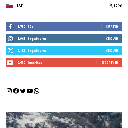
USD
5,1220
1,750
Fãs
CURTIR
1,965
Seguidores
SEGUIR
2,133
Seguidores
SEGUIR
2,680
Inscritos
INSCREVER
Instagram
Facebook
Twitter
Youtube
WhatsApp