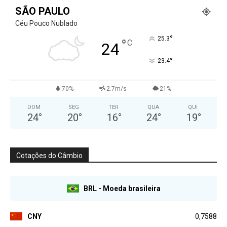
SÃO PAULO
Céu Pouco Nublado
°
25.3
°
C
24
°
23.4
70%
2.7m/s
21%
DOM
SEG
TER
QUA
QUI
24
°
20
°
16
°
24
°
19
°
Cotações do Câmbio
BRL - Moeda brasileira
CNY
0,7588