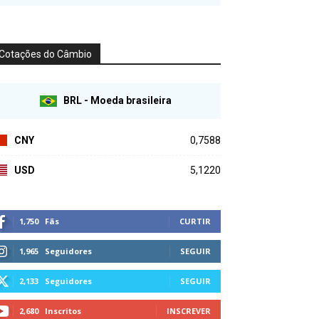
Cotações do Câmbio
BRL - Moeda brasileira
CNY
0,7588
USD
5,1220
1,750
Fãs
CURTIR
1,965
Seguidores
SEGUIR
2,133
Seguidores
SEGUIR
2,680
Inscritos
INSCREVER