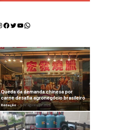
nstagram
Facebook
Twitter
Youtube
WhatsApp
Queda da demanda chinesa por
carne desafia agronegócio brasileiro
Redação
-
6 de agosto de 2026