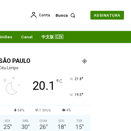
Conta
Busca
ASSINATURA
iniões
Canal
中文版 🇨🇳
SÃO PAULO
Céu Limpo
°
21.8
°
C
20.1
°
19.5
68%
1.3m/s
4%
SEX
SÁB
DOM
SEG
TER
25
°
30
°
26
°
18
°
15
°