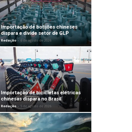
Importação de botijões chineses
dispara e divide setor de GLP
Redação
-
6 de agosto de 2026
Importação de bicicletas elétricas
chinesas dispara no Brasil
Redação
-
5 de agosto de 2026