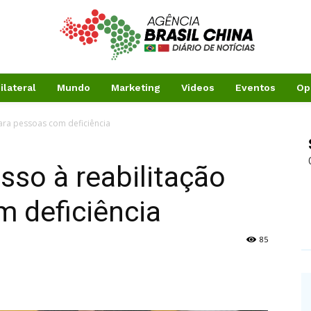
ilateral
Mundo
Marketing
Videos
Eventos
Op
 para pessoas com deficiência
esso à reabilitação
 deficiência
85