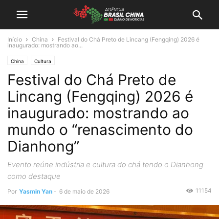
Início
China
Festival do Chá Preto de Lincang (Fengqing) 2026 é
inaugurado: mostrando ao...
China
Cultura
Festival do Chá Preto de
Lincang (Fengqing) 2026 é
inaugurado: mostrando ao
mundo o “renascimento do
Dianhong”
Evento reúne indústria e cultura do chá tendo o Dianhong
como destaque
11154
Por
Yasmin Yan
-
6 de maio de 2026