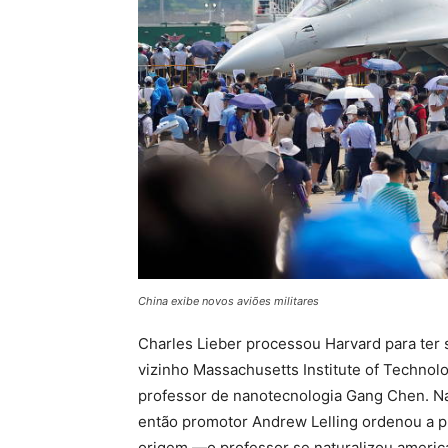
China exibe novos aviões militares
Charles Lieber processou Harvard para ter 
vizinho Massachusetts Institute of Technol
professor de nanotecnologia Gang Chen. N
então promotor Andrew Lelling ordenou a pr
origem —o professor se naturalizou americ