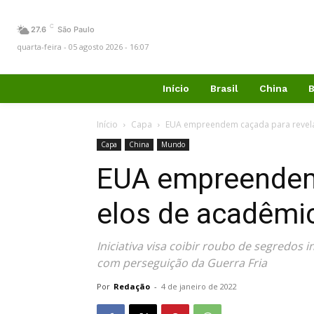
C
27.6
São Paulo
quarta-feira - 05 agosto 2026 - 16:07
Início
Brasil
China
B
Início
Capa
EUA empreendem caçada para revela
Capa
China
Mundo
EUA empreendem 
elos de acadêmi
Iniciativa visa coibir roubo de segredos
com perseguição da Guerra Fria
Por
Redação
-
4 de janeiro de 2022