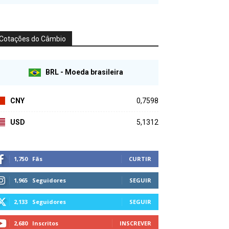
Cotações do Câmbio
BRL - Moeda brasileira
CNY
0,7598
USD
5,1312
1,750
Fãs
CURTIR
1,965
Seguidores
SEGUIR
2,133
Seguidores
SEGUIR
2,680
Inscritos
INSCREVER