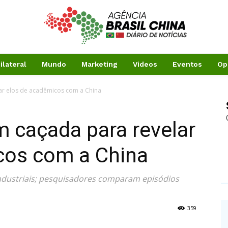
ilateral
Mundo
Marketing
Videos
Eventos
Op
r elos de acadêmicos com a China
caçada para revelar
cos com a China
 industriais; pesquisadores comparam episódios
359