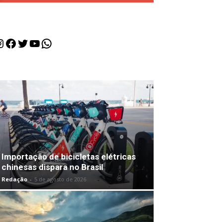
nstagram
Facebook
Twitter
Youtube
WhatsApp
Importação de bicicletas elétricas
chinesas dispara no Brasil
Redação
-
5 de agosto de 2026