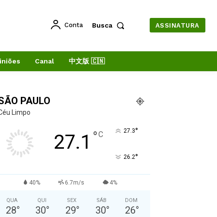
Conta
Busca
ASSINATURA
iniões
Canal
中文版 🇨🇳
SÃO PAULO
Céu Limpo
°
27.3
°
C
27.1
°
26.2
40%
6.7m/s
4%
QUA
QUI
SEX
SÁB
DOM
28
°
30
°
29
°
30
°
26
°