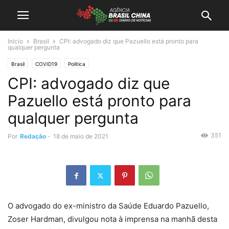
Início
Brasil
CPI: advogado diz que Pazuello está pronto para
qualquer pergunta
Brasil
COVID19
Politica
CPI: advogado diz que
Pazuello está pronto para
qualquer pergunta
351
Por
Redação
-
18 de maio de 2021
O advogado do ex-ministro da Saúde Eduardo Pazuello,
Zoser Hardman, divulgou nota à imprensa na manhã desta