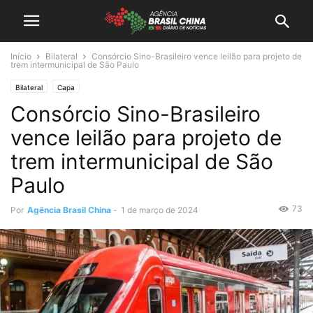
Início
Bilateral
Consórcio Sino-Brasileiro vence leilão para projeto de
trem intermunicipal de São Paulo
Bilateral
Capa
Consórcio Sino-Brasileiro
vence leilão para projeto de
trem intermunicipal de São
Paulo
73
Por
Agência Brasil China
-
1 de março de 2024