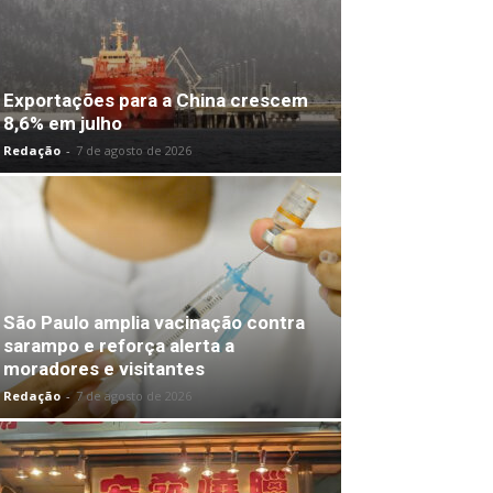
Exportações para a China crescem
8,6% em julho
Redação
-
7 de agosto de 2026
São Paulo amplia vacinação contra
sarampo e reforça alerta a
moradores e visitantes
Redação
-
7 de agosto de 2026