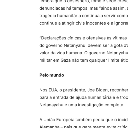
lembra que o desespero, fome e sede cres
denunciadas há tempos, mas “ainda assim, 
tragédia humanitária continua a servir com
continue a atingir civis inocentes e a ignor
“Declarações cínicas e ofensivas às vítimas 
do governo Netanyahu, devem ser a gota d’
valor da vida humana. O governo Netanyahu 
militar em Gaza não tem qualquer limite étic
Pelo mundo
Nos EUA, o presidente, Joe Biden, reconhe
para a entrada de ajuda humanitária e e tro
Netanayahu e uma investigação completa.
A União Europeia também pediu que o incid
Alemanha – país que geralmente evita crític