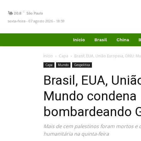
C
20.8
São Paulo
sexta-feira - 07 agosto 2026 - 18:59
Início
Brasil
China
B
Início
Capa
Brasil, EUA, União Europeia, ONU: 
Capa
Mundo
Geopolitica
Brasil, EUA, Uni
Mundo condena I
bombardeando 
Mais de cem palestinos foram mortos e 
humanitária na quinta-feira