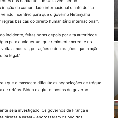
centes dos habitantes de Gaza vem sendo
a inação da comunidade internacional diante dessa
o velado incentivo para que o governo Netanyahu
ar regras básicas do direito humanitário internacional”.
do incidente, feitas horas depois por alta autoridade
água para qualquer um que realmente acredite no
volta a mostrar, por ações e declarações, que a ação
o ou legal.”
ceu que o massacre dificulta as negociações de trégua
ca de reféns. Biden exigiu respostas do governo
ente seja investigado. Os governos de França e
as diretas a Israel – engrossaram os pedidos