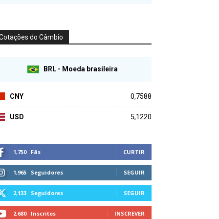
Cotações do Câmbio
BRL - Moeda brasileira
CNY
0,7588
USD
5,1220
1,750
Fãs
CURTIR
1,965
Seguidores
SEGUIR
2,133
Seguidores
SEGUIR
2,680
Inscritos
INSCREVER