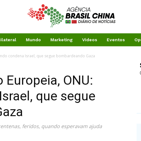
ilateral
Mundo
Marketing
Videos
Eventos
Op
Mundo condena Israel, que segue bombardeando Gaza
ão Europeia, ONU:
srael, que segue
Gaza
centenas, feridos, quando esperavam ajuda