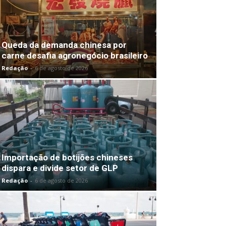
Queda da demanda chinesa por
carne desafia agronegócio brasileiro
Redação
-
6 de agosto de 2026
Importação de botijões chineses
dispara e divide setor de GLP
Redação
-
6 de agosto de 2026