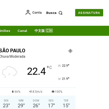
Conta
Busca
ASSINATURA
iniões
Canal
中文版 🇨🇳
SÃO PAULO
Chuva Moderada
°
22.9
°
C
22.4
°
21.9
66%
8.5m/s
100%
SEX
SÁB
DOM
SEG
TER
23
°
29
°
26
°
17
°
15
°