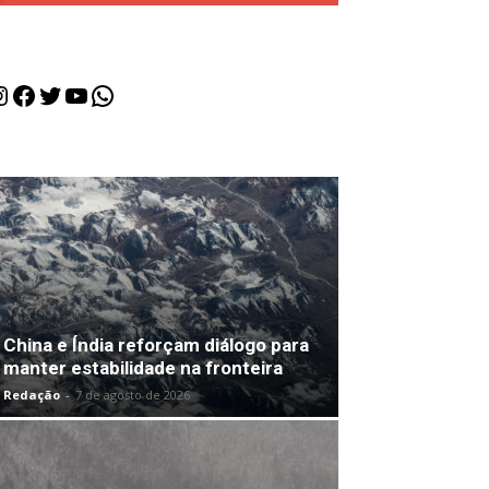
nstagram
Facebook
Twitter
Youtube
WhatsApp
China e Índia reforçam diálogo para
manter estabilidade na fronteira
Redação
-
7 de agosto de 2026