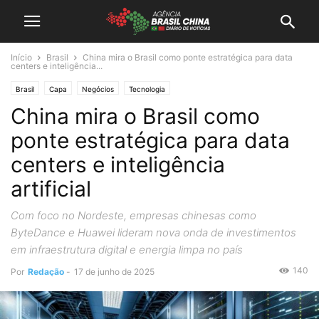
Início
Brasil
China mira o Brasil como ponte estratégica para data
centers e inteligência...
Brasil
Capa
Negócios
Tecnologia
China mira o Brasil como
ponte estratégica para data
centers e inteligência
artificial
Com foco no Nordeste, empresas chinesas como
ByteDance e Huawei lideram nova onda de investimentos
em infraestrutura digital e energia limpa no país
140
Por
Redação
-
17 de junho de 2025