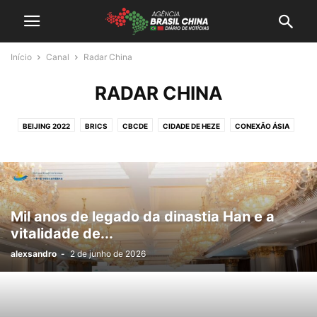
Início
Canal
Radar China
RADAR CHINA
BEIJING 2022
BRICS
CBCDE
CIDADE DE HEZE
CONEXÃO ÁSIA
RADAR CHINA
Mil anos de legado da dinastia Han e a
vitalidade de...
alexsandro
-
2 de junho de 2026