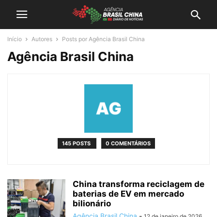
Início
Autores
Posts por Agência Brasil China
Agência Brasil China
145 POSTS
0 COMENTÁRIOS
China transforma reciclagem de
baterias de EV em mercado
bilionário
Agência Brasil China
-
12 de janeiro de 2026