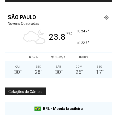
SÃO PAULO
Nuvens Quebradas
°
24.7
°
C
23.8
°
22.8
52%
0.5m/s
80%
QUI
SEX
SÁB
DOM
SEG
30
°
28
°
30
°
25
°
17
°
Cotações do Câmbio
BRL - Moeda brasileira