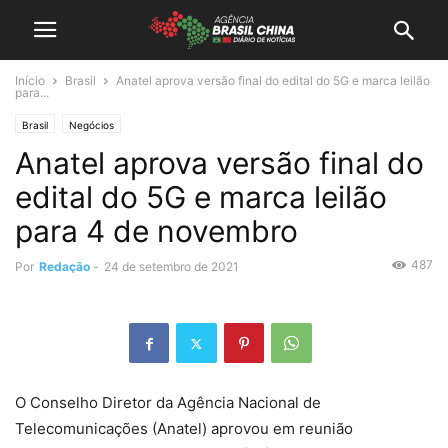
Início
Brasil
Anatel aprova versão final do edital do 5G e marca leilão
para...
Brasil
Negócios
Anatel aprova versão final do
edital do 5G e marca leilão
para 4 de novembro
487
Por
Redação
-
24 de setembro de 2021
O Conselho Diretor da Agência Nacional de
Telecomunicações (Anatel) aprovou em reunião