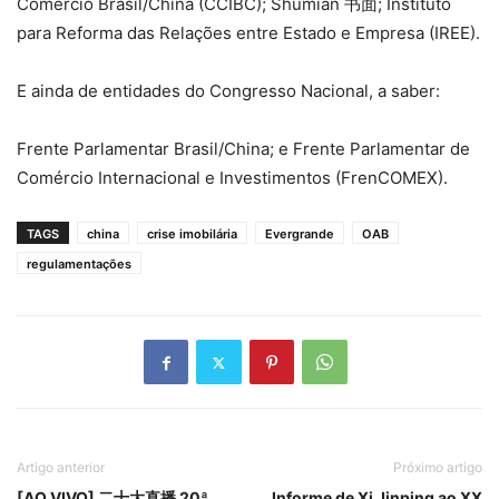
Comércio Brasil/China (CCIBC); Shūmiàn 书面; Instituto
para Reforma das Relações entre Estado e Empresa (IREE).
E ainda de entidades do Congresso Nacional, a saber:
Frente Parlamentar Brasil/China; e Frente Parlamentar de
Comércio Internacional e Investimentos (FrenCOMEX).
TAGS
china
crise imobilária
Evergrande
OAB
regulamentações
Artigo anterior
Próximo artigo
[AO VIVO] 二十大直播 20ª
Informe de Xi Jinping ao XX