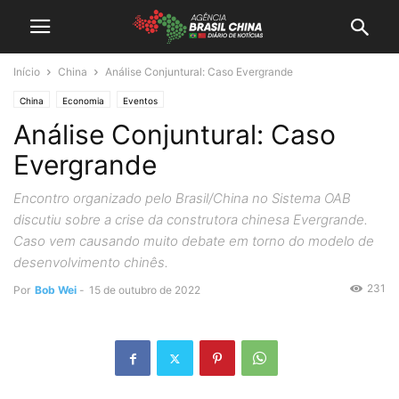
Início
China
Análise Conjuntural: Caso Evergrande
China
Economia
Eventos
Análise Conjuntural: Caso
Evergrande
Encontro organizado pelo Brasil/China no Sistema OAB
discutiu sobre a crise da construtora chinesa Evergrande.
Caso vem causando muito debate em torno do modelo de
desenvolvimento chinês.
231
Por
Bob Wei
-
15 de outubro de 2022